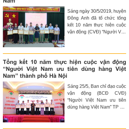
Nam”
của Nhà nước đối với công
Sáng ngày 30/5/2019, huyện
tác bảo vệ quyền lợi của
Đông Anh đã tổ chức tổng
người tiêu dùng.
kết 10 năm thực hiện cuộc
vận động (CVĐ) “Người Việt
Nam ưu tiên dùng hàng Việt
Nam”.
Tổng kết 10 năm thực hiện cuộc vận động
“Người Việt Nam ưu tiên dùng hàng Việt
Nam” thành phố Hà Nội
Sáng 25/5, Ban chỉ đạo cuộc
vận động (BCĐ CVĐ)
“Người Việt Nam ưu tiên
dùng hàng Việt Nam” TP Hà
Nội tổ chức hội nghị tổng kết
10 năm thực hiện Cuộc vận
động trên địa bàn Thành