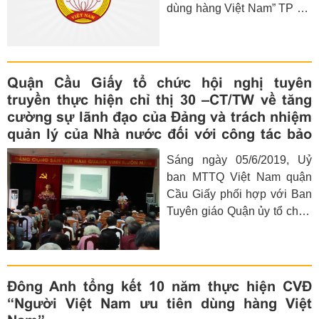
dùng hàng Việt Nam” TP Hà
Nam ưu tiên dùng hàng Việt
Nội, dưới sự chỉ đạo của
Nam” huyện chủ trì hội nghị.
Huyện uỷ Ba Vì, 6 tháng đầu
năm 2019, Ban chỉ đạo
Cuộc vận động (CVĐ)
Quận Cầu Giấy tổ chức hội nghị tuyên
“Người Việt Nam ưu tiên
truyền thực hiện chỉ thị 30 –CT/TW về tăng
dùng hàng Việt Nam” huyện
cường sự lãnh đạo của Đảng và trách nhiệm
đã triển khai thực hiện tốt
quản lý của Nhà nước đối với công tác bảo
công tác tuyên truyền, vận
vệ quyền lợi của Người tiêu dùng.
Sáng ngày 05/6/2019, Uỷ
động các tầng lớp Nhân dân
ban MTTQ Việt Nam quận
thực hiện tốt CVĐ,
Cầu Giấy phối hợp với Ban
Tuyên giáo Quận ủy tổ chức
tuyên truyền thực hiện Chỉ
thị số 30-CT/TW, ngày
22/01/2019 của Ban Bí thư
Trung ương Đảng về tăng
Đông Anh tổng kết 10 năm thực hiện CVĐ
cường sự lãnh đạo của
“Người Việt Nam ưu tiên dùng hàng Việt
Đảng và trách nhiệm quản lý