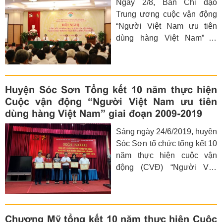
Ngày 2/8, Ban Chỉ đạo
Trung ương cuộc vận động
“Người Việt Nam ưu tiên
dùng hàng Việt Nam” tổ
chức hội nghị tổng kết 10
năm Cuộc vận động “Người
Việt Nam ưu tiên dùng hàng
Việt Nam”.
Huyện Sóc Sơn Tổng kết 10 năm thực hiện
Cuộc vận động “Người Việt Nam ưu tiên
dùng hàng Việt Nam” giai đoạn 2009-2019
Sáng ngày 24/6/2019, huyện
Sóc Sơn tổ chức tổng kết 10
năm thực hiện cuộc vận
động (CVĐ) “Người Việt
Nam ưu tiên dùng hàng Việt
Nam” giai đoạn 2009-2019.
Chương Mỹ tổng kết 10 năm thực hiện Cuộc