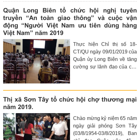
Quận Long Biên tổ chức hội nghị tuyên
truyền “An toàn giao thông” và cuộc vận
động “Người Việt Nam ưu tiên dùng hàng
Việt Nam” năm 2019
Thực hiện Chỉ thị số 18-
CT/QU ngày 09/01/2019 của
Quận ủy Long Biên về tăng
cường sự lãnh đạo của các
cấp ủy Đảng đối với công
tác đảm bảo trật tự an toàn
giao thông và giảm thiểu tai
nạn giao thông; kế hoạch số
Thị xã Sơn Tây tổ chức hội chợ thương mại
17/KH-UBND ngày
năm 2019.
26/4/2019 của Ban an toàn
Chào mừng kỷ niệm 65 năm
giao thông quận Long Biên
ngày giải phóng Sơn Tây
về tuyên tuyền an toàn giao
(03/8/1954-03/8/2019), Ban
thông trên địa bàn quận