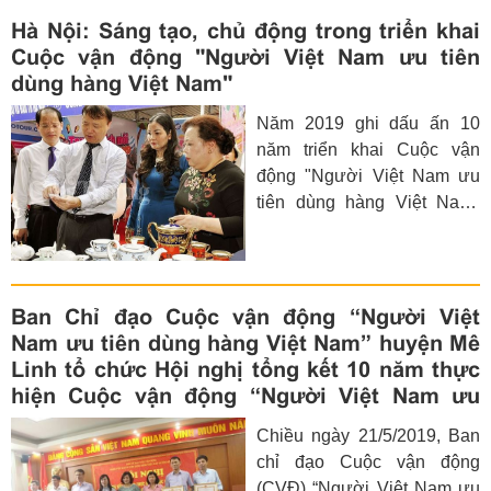
phố.
Hà Nội: Sáng tạo, chủ động trong triển khai
Cuộc vận động "Người Việt Nam ưu tiên
dùng hàng Việt Nam"
Năm 2019 ghi dấu ấn 10
năm triển khai Cuộc vận
động "Người Việt Nam ưu
tiên dùng hàng Việt Nam"
với cách làm sáng tạo, sâu
sát và sự vào cuộc của hệ
thống chính trị toàn thành
phố Hà Nội, người tiêu dùng
Ban Chỉ đạo Cuộc vận động “Người Việt
trên địa bàn Thủ đô ngày
Nam ưu tiên dùng hàng Việt Nam” huyện Mê
càng nhận thức rõ hơn mục
Linh tổ chức Hội nghị tổng kết 10 năm thực
đích, ý nghĩa Cuộc vận động
hiện Cuộc vận động “Người Việt Nam ưu
và hướng tới lựa chọn, mua
tiên dùng hàng Việt Nam”.
Chiều ngày 21/5/2019, Ban
sắm hàng sản xuất trong
chỉ đạo Cuộc vận động
nước có chất lượng tốt, mẫu
(CVĐ) “Người Việt Nam ưu