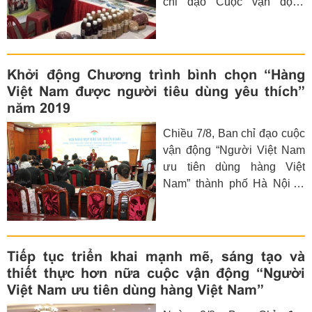
chỉ đạo Cuộc vận động
Long Biên.
“Người Việt Nam ưu tiên
dùng hàng Việt Nam” thị xã
phối hợp với Hội doanh
nghiệp thị xã Sơn Tây tổ
Khởi động Chương trình bình chọn “Hàng
chức hội chợ thương mại
Việt Nam được người tiêu dùng yêu thích”
với chủ đề “Doanh nghiệp
năm 2019
Sơn Tây hội nhập và phát
Chiều 7/8, Ban chỉ đạo cuộc
triển” trong thời gian từ ngày
vận động “Người Việt Nam
1/8 đến 8/8/2019.
ưu tiên dùng hàng Việt
Nam” thành phố Hà Nội tổ
chức họp báo triển khai
Chương trình bình chọn
“Hàng Việt Nam được
người tiêu dùng yêu thích”
Tiếp tục triển khai mạnh mẽ, sáng tạo và
và “Hội chợ hàng Việt thành
thiết thực hơn nữa cuộc vận động “Người
phố Hà Nội” năm 2019.
Việt Nam ưu tiên dùng hàng Việt Nam”