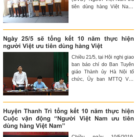
mã đẹp thay cho việc mua
tiên dùng hàng Việt Nam”
sắm hàng ngoại cùng loại.
huyện Mê Linh tổ chức hội
nghị tổng kết 10 năm thực
hiện CVĐ.
Ngày 25/5 sẽ tổng kết 10 năm thực hiện
người Việt ưu tiên dùng hàng Việt
Chiều 21/5, tại Hội nghị giao
ban báo chí do Ban Tuyên
giáo Thành ủy Hà Nội tổ
chức, Ủy ban MTTQ Việt
Nam TP Hà Nội đã thông tin
về Kế hoạch tổ chức Hội
nghị tổng kết 10 năm thực
hiện Cuộc vận động “Người
Huyện Thanh Trì tổng kết 10 năm thực hiện
Việt Nam ưu tiên dùng hàng
Cuộc vận động “Người Việt Nam ưu tiên
Việt Nam” TP Hà Nội.
dùng hàng Việt Nam”
Chiều ngày 10/5/2019,