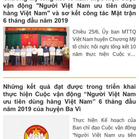
vận động "Người Việt Nam ưu tiên dùng
hàng Việt Nam" và sơ kết công tác Mặt trận
6 tháng đầu năm 2019
Chiều 25/6, Ủy ban MTTQ
Việt Nam huyện Chương Mỹ
tổ chức hội nghị tổng kết 10
năm thực hiện Cuộc vận
động "Người Việt Nam ưu
tiên dùng hàng Việt Nam" và
sơ kết công tác Mặt trận 6
tháng đầu năm 2019, triển
Những kết quả đạt được trong triển khai
khai phương hướng nhiệm
thực hiện Cuộc vận động “Người Việt Nam
vụ 6 tháng cuối năm 2019.
ưu tiên dùng hàng Việt Nam” 6 tháng đầu
Đồng chí Vũ Xuân Hùng -
năm 2019 của huyện Ba Vì
UVTV Huyện ủy, Chủ tịch
Thực hiện Kế hoạch của
Ủy ban MTTQ Việt Nam
Ban chỉ đạo Cuộc vận động
huyện, Trưởng Ban chỉ đạo
“Người Việt Nam ưu tiên
Cuộc vận động “Người Việt