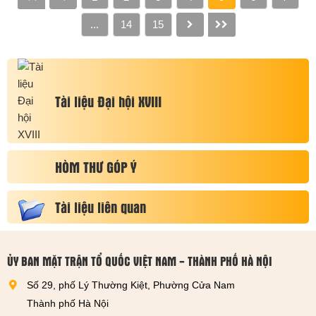
Biển, đảo Việt Nam” năm
2019.
...
14
15
Tài liệu Đại hội XVIII
HÒM THƯ GÓP Ý
Tài liệu liên quan
ỦY BAN MẶT TRẬN TỔ QUỐC VIỆT NAM - THÀNH PHỐ HÀ NỘI
Số 29, phố Lý Thường Kiệt, Phường Cửa Nam
Thành phố Hà Nội