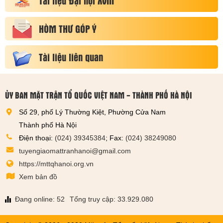
Tài liệu Đại hội XVIII
HÒM THƯ GÓP Ý
Tài liệu liên quan
ỦY BAN MẶT TRẬN TỔ QUỐC VIỆT NAM - THÀNH PHỐ HÀ NỘI
Số 29, phố Lý Thường Kiệt, Phường Cửa Nam
Thành phố Hà Nội
Điện thoại:
(024) 39345384
; Fax:
(024) 38249080
tuyengiaomattranhanoi@gmail.com
https://mttqhanoi.org.vn
Xem bản đồ
Đang online: 52
Tổng truy cập: 33.929.080