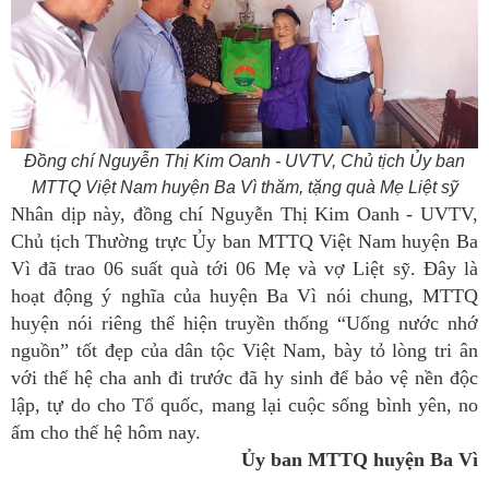
Đồng chí Nguyễn Thị Kim Oanh - UVTV, Chủ tịch Ủy ban
MTTQ Việt Nam huyện Ba Vì thăm, tặng quà Mẹ Liệt sỹ
Nhân dịp này, đồng chí Nguyễn Thị Kim Oanh - UVTV,
Chủ tịch Thường trực Ủy ban MTTQ Việt Nam huyện Ba
Vì đã trao 06 suất quà tới 06 Mẹ và vợ Liệt sỹ. Đây là
hoạt động ý nghĩa của huyện Ba Vì nói chung, MTTQ
huyện nói riêng thể hiện truyền thống “Uống nước nhớ
nguồn” tốt đẹp của dân tộc Việt Nam, bày tỏ lòng tri ân
với thế hệ cha anh đi trước đã hy sinh để bảo vệ nền độc
lập, tự do cho Tổ quốc, mang lại cuộc sống bình yên, no
ấm cho thế hệ hôm nay.
Ủy ban MTTQ huyện Ba Vì