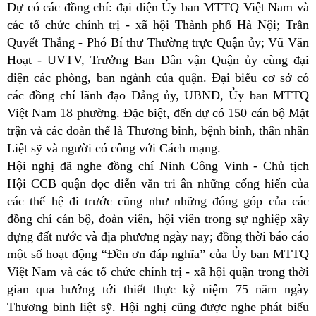
Dự có các đồng chí: đại diện Ủy ban MTTQ Việt Nam và
các tổ chức chính trị - xã hội Thành phố Hà Nội; Trần
Quyết Thắng - Phó Bí thư Thường trực Quận ủy; Vũ Văn
Hoạt - UVTV, Trưởng Ban Dân vận Quận ủy cùng đại
diện các phòng, ban ngành của quận. Đại biểu cơ sở có
các đồng chí lãnh đạo Đảng ủy, UBND, Ủy ban MTTQ
Việt Nam 18 phường. Đặc biệt, đến dự có 150 cán bộ Mặt
trận và các đoàn thể là Thương binh, bệnh binh, thân nhân
Liệt sỹ và người có công với Cách mạng.
Hội nghị đã nghe
đồng chí
Ninh Công Vinh - Chủ tịch
Hội CCB quận đọc diễn văn tri ân những cống hiến của
các thế hệ đi trước cũng như những đóng góp của các
đồng chí cán bộ, đoàn viên, hội viên trong sự nghiệp xây
dựng đất nước và địa phương ngày nay; đồng thời báo cáo
một số hoạt động “Đền ơn đáp nghĩa” của Ủy ban MTTQ
Việt Nam và các tổ chức chính trị - xã hội quận trong thời
gian qua hướng tới thiết thực kỷ niệm 75 năm ngày
Thương binh liệt sỹ. Hội nghị cũng được nghe phát biểu