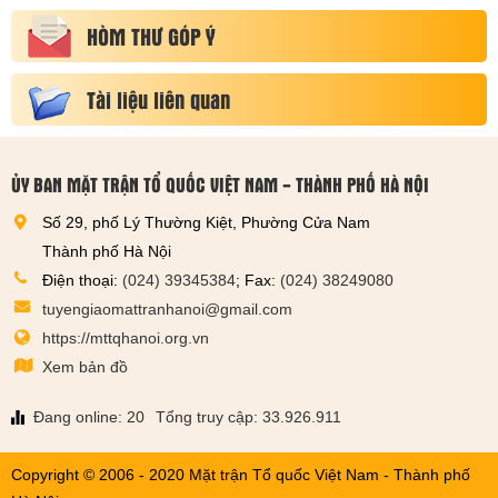
HÒM THƯ GÓP Ý
Tài liệu liên quan
ỦY BAN MẶT TRẬN TỔ QUỐC VIỆT NAM - THÀNH PHỐ HÀ NỘI
Số 29, phố Lý Thường Kiệt, Phường Cửa Nam
Thành phố Hà Nội
Điện thoại:
(024) 39345384
; Fax:
(024) 38249080
tuyengiaomattranhanoi@gmail.com
https://mttqhanoi.org.vn
Xem bản đồ
Đang online: 20
Tổng truy cập: 33.926.911
Copyright © 2006 - 2020 Mặt trận Tổ quốc Việt Nam - Thành phố