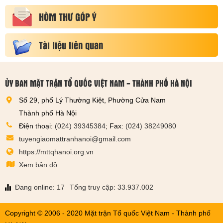
HÒM THƯ GÓP Ý
Tài liệu liên quan
ỦY BAN MẶT TRẬN TỔ QUỐC VIỆT NAM - THÀNH PHỐ HÀ NỘI
Số 29, phố Lý Thường Kiệt, Phường Cửa Nam
Thành phố Hà Nội
Điện thoại:
(024) 39345384
; Fax:
(024) 38249080
tuyengiaomattranhanoi@gmail.com
https://mttqhanoi.org.vn
Xem bản đồ
Đang online: 17
Tổng truy cập: 33.937.002
Copyright © 2006 - 2020 Mặt trận Tổ quốc Việt Nam - Thành phố