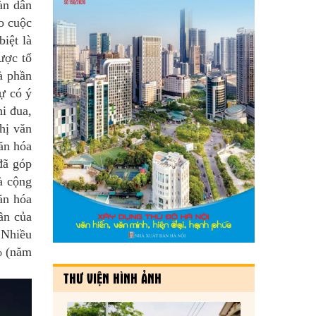
àn dân
o cuộc
biệt là
ược tổ
à phần
ự có ý
i đua,
hị văn
ăn hóa
đã góp
à cộng
văn hóa
ần của
 Nhiều
1% (năm
THƯ VIỆN HÌNH ẢNH