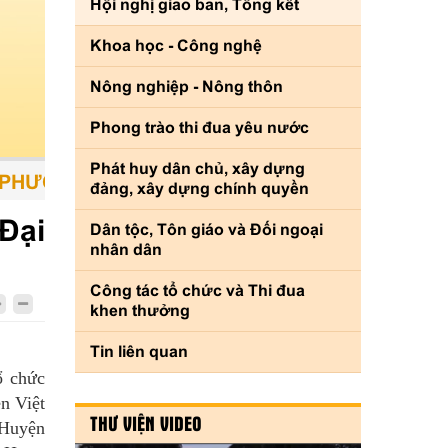
Hội nghị giao ban, Tổng kết
Khoa học - Công nghệ
Nông nghiệp - Nông thôn
Phong trào thi đua yêu nước
Phát huy dân chủ, xây dựng
NG TIỆN - CON NGƯỜI LÀ TRUNG TÂM - SỨC
đảng, xây dựng chính quyền
Đại
Dân tộc, Tôn giáo và Đối ngoại
nhân dân
Công tác tổ chức và Thi đua
khen thưởng
Tin liên quan
ổ chức
n Việt
THƯ VIỆN VIDEO
 Huyện