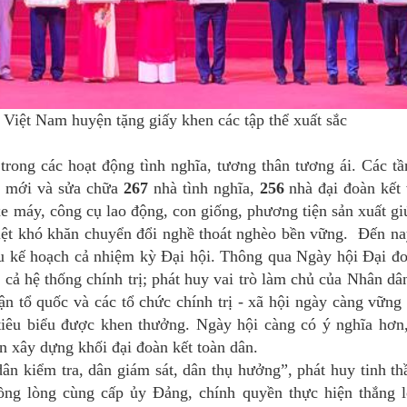
iệt Nam huyện tặng giấy khen các tập thể xuất sắc
BÓNG ĐÈN RẠNG ĐÔNG
DÂY DÂN DỤNG, DÂY
 trong các hoạt động tình nghĩa, tương thân tương ái. Các tầ
XE MÁY, CÁP ĐIỆN
y mới và sửa chữa
267
nhà tình nghĩa,
256
nhà đại đoàn kết 
xe máy, công cụ lao động, con giống, phương tiện sản xuất gi
iệt khó khăn chuyển đổi nghề thoát nghèo bền vững. Đến nay
u kế hoạch cả nhiệm kỳ Đại hội. Thông qua Ngày hội Đại đo
cả hệ thống chính trị; phát huy vai trò làm chủ của Nhân dâ
ận tổ quốc và các tổ chức chính trị - xã hội ngày càng vững
 tiêu biểu được khen thưởng. Ngày hội càng có ý nghĩa hơn
 xây dựng khối đại đoàn kết toàn dân.
ân kiểm tra, dân giám sát, dân thụ hưởng”, phát huy tinh th
ng lòng cùng cấp ủy Đảng, chính quyền thực hiện thắng l