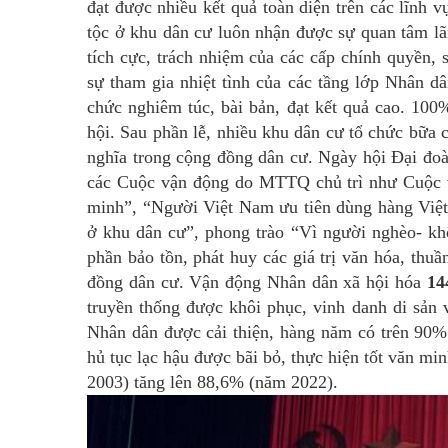
đạt được nhiều kết quả toàn diện trên các lĩnh 
tộc ở khu dân cư luôn nhận được sự quan tâm lã
tích cực, trách nhiệm của các cấp chính quyền, s
sự tham gia nhiệt tình của các tầng lớp Nhân d
chức nghiêm túc, bài bản, đạt kết quả cao. 100
hội. Sau phần lễ, nhiều khu dân cư tổ chức bữa 
nghĩa trong cộng đồng dân cư. Ngày hội Đại đoà
các Cuộc vận động do MTTQ chủ trì như Cuộc v
minh”, “Người Việt Nam ưu tiên dùng hàng Việt
ở khu dân cư”, phong trào “Vì người nghèo- khô
phần bảo tồn, phát huy các giá trị văn hóa, thu
đồng dân cư. Vận động Nhân dân xã hội hóa
14
truyền thống được khôi phục, vinh danh di sản v
Nhân dân được cải thiện, hàng năm có trên 90% 
hủ tục lạc hậu được bãi bỏ, thực hiện tốt văn min
2003) tăng lên 88,6% (năm 2022).