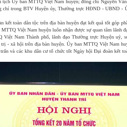
 tịch Ủy ban MTTQ Việt Nam huyện; đồng chí Nguyễn Vă
g chí trong BTV Huyện ủy, Thường trực HĐND - UBND - 
n kết toàn dân tộc trên địa bàn huyện đạt kết quả tốt góp ph
ban MTTQ Việt Nam huyện luôn nhận được sự quan tâm
lãnh đ
 Việt Nam Thành phố, lãnh đạo Thường trực Huyện uỷ, s
h trị - xã hội trên địa bàn huyện. Ủy ban MTTQ Việt Nam hu
trấn và các khu dân cư tổ chức tốt Ngày hội Đại đoàn kết to