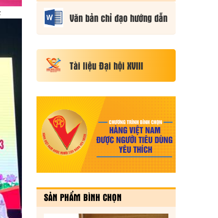
2026
c
Văn bản chỉ đạo hướng dẫn
Tài liệu Đại hội XVIII
SẢN PHẨM BÌNH CHỌN