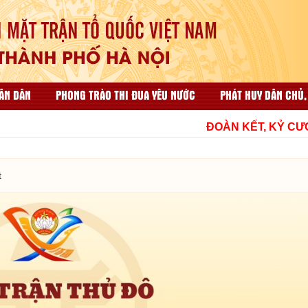
ÂN DÂN
PHONG TRÀO THI ĐUA YÊU NƯỚC
PHÁT HUY DÂN CHỦ,
ẠI NHÂN DÂN
CÔNG TÁC TỔ CHỨC VÀ THI ĐUA KHEN THƯỞNG
ĐOÀN KẾT, KỶ CƯƠNG, 
HỘP THƯ GÓP Ý
TÀI LIỆU LIÊN QUAN
t