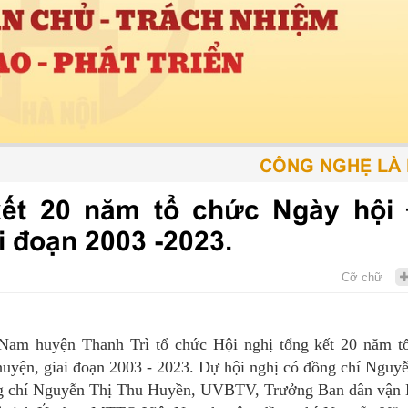
CÔNG NGHỆ LÀ PHƯƠ
kết 20 năm tổ chức Ngày hội 
i đoạn 2003 -2023.
Cỡ chữ
m huyện Thanh Trì tổ chức Hội nghị tổng kết 20 năm t
 huyện, giai đoạn 2003 - 2023. Dự hội nghị có đồng chí Nguyễ
ng chí Nguyễn Thị Thu Huyền, UVBTV, Trưởng Ban dân vận