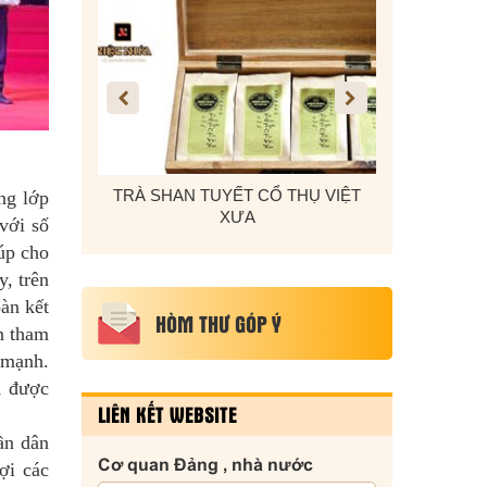
 Ô TÔ, DÂY
TRÀ SHAN TUYẾT CỔ THỤ VIỆT
KẸO VỪNG T
ng lớp
 CADI-SUN
XƯA
với số
úp cho
, trên
àn kết
HÒM THƯ GÓP Ý
n tham
 mạnh.
, được
LIÊN KẾT WEBSITE
ần dân
Cơ quan Đảng , nhà nước
ợi các