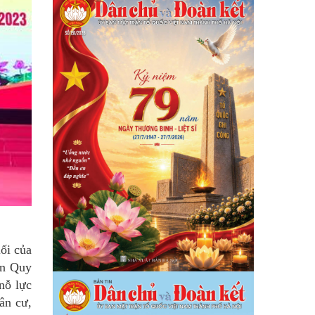
ối của
ện Quy
 nỗ lực
dân cư,