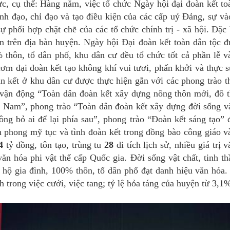
vực, cụ thể: Hàng năm, v
iệc tổ chức Ngày hội đại đoàn kết to
nh đạo, chỉ đạo và tạo điều kiện của các cấp uỷ Đảng, sự và
ự phối hợp chặt chẽ của các tổ chức chính trị - xã hội. Đặc 
ân trên địa bàn huyện.
Ngày hội Đại đoàn kết toàn dân tộc đ
% thôn, tổ dân phố, khu dân cư đều tổ chức tốt cả phần lễ v
cơm đại đoàn kết tạo không khí vui tươi, phấn khởi và thực s
n kết ở khu dân cư được thực hiện gắn với các phong trào th
ận động “Toàn dân đoàn kết xây dựng nông thôn mới, đô t
 Nam”, phong trào “Toàn dân đoàn kết xây dựng đời sống v
ng bỏ ai để lại phía sau”, phong trào “Đoàn kết sáng tạo” 
ần phong mỹ tục và tình đoàn kết trong đồng bào công giáo v
4
tỷ đồng, tôn tạo, trùng tu
28
di tích lịch sử, nhiều giá trị 
ăn hóa phi vật thể cấp Quốc gia. Đời sống vật chất, tinh th
hộ gia đình, 100% thôn, tổ dân phố đạt danh hiệu văn hóa.
h trong việc cưới, việc tang; tỷ lệ hỏa táng của huyện từ 3,