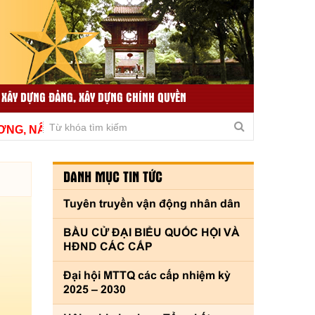
 XÂY DỰNG ĐẢNG, XÂY DỰNG CHÍNH QUYỀN
TIN TỨC LIÊN QUAN
THƯ VIỆN VIDEO
NÂNG CAO CHẤT LƯỢNG, THÍCH ỨNG KỊP THỜI VÌ THỦ 
DANH MỤC TIN TỨC
Tuyên truyền vận động nhân dân
BẦU CỬ ĐẠI BIỂU QUỐC HỘI VÀ
HĐND CÁC CẤP
Đại hội MTTQ các cấp nhiệm kỳ
2025 – 2030