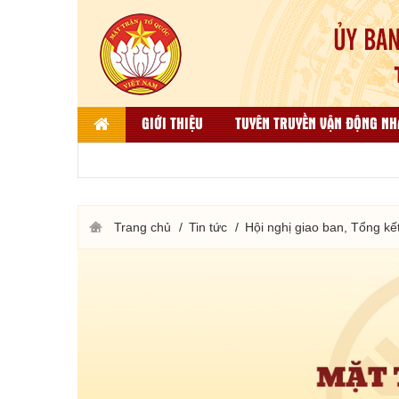
GIỚI THIỆU
TUYÊN TRUYỀN VẬN ĐỘNG NH
LIÊN HỆ
DÂN TỘC, TÔN GIÁO VÀ ĐỐI NGO
THƯ VIỆN ẢNH
KẾT QUẢ BÌNH CHỌN HÀNG VIỆT
Trang chủ
Tin tức
Hội nghị giao ban, Tổng kế