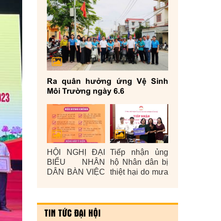
Ra quân hưởng ứng Vệ Sinh
Môi Trường ngày 6.6
HỘI NGHỊ ĐẠI
Tiếp nhận ủng
BIỂU NHÂN
hộ Nhân dân bị
DÂN BÀN VIỆC
thiệt hại do mưa
XÂY DỰNG
lũ gây ra năm
ĐỜI SỐNG
2025
VĂN HÓA Ở
TIN TỨC ĐẠI HỘI
CƠ SỞ NĂM