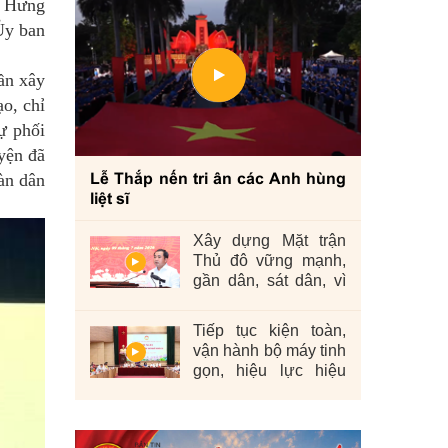
n Hưng
Ủy ban
ần xây
ạo, chỉ
ự phối
yện đã
àn dân
Lễ Thắp nến tri ân các Anh hùng
liệt sĩ
Xây dựng Mặt trận
Thủ đô vững mạnh,
gần dân, sát dân, vì
nhân dân
Tiếp tục kiện toàn,
vận hành bộ máy tinh
gọn, hiệu lực hiệu
quả