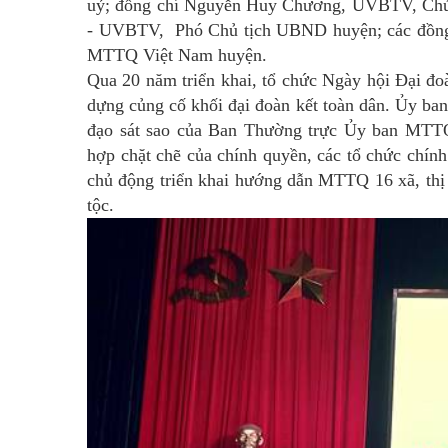
uỷ; đồng chí Nguyễn Huy Chương, UVBTV, Chủ
- UVBTV, Phó Chủ tịch UBND huyện; các đồn
MTTQ Việt Nam huyện.
Qua 20 năm triển khai, tổ chức Ngày hội Đại đoà
dựng củng cố khối đại đoàn kết toàn dân. Ủy 
đạo sát sao của Ban Thường trực Ủy ban MTTQ
hợp chặt chẽ của chính quyền, các tổ chức chín
chủ động triển khai hướng dẫn MTTQ 16 xã, thị 
tộc.