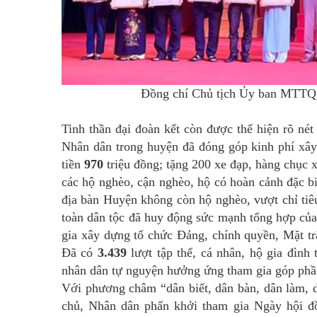
Đồng chí Chủ tịch Ủy ban MTTQ V
BÁNH MỨT KẸO HÀ NỘI
Tinh thần đại đoàn kết còn được thể hiện rõ nét
Nhân dân trong huyện đã đóng góp kinh phí xâ
tiền
970
triệu đồng; tặng 200 xe đạp, hàng chục 
các hộ nghèo, cận nghèo, hộ có hoàn cảnh đặc b
địa bàn Huyện không còn hộ nghèo, vượt chỉ tiê
toàn dân tộc đã huy động sức mạnh tổng hợp của 
gia xây dựng tổ chức Đảng, chính quyền, Mặt tr
Đã có
3.439
lượt tập thể, cá nhân, hộ gia đình
nhân dân tự nguyện hưởng ứng tham gia góp phần
Với phương châm “dân biết, dân bàn, dân làm, d
chủ, Nhân dân phấn khởi tham gia Ngày hội đồ