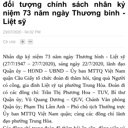
đối tượng chính sách nhân kỷ
niệm 73 năm ngày Thương binh -
Liệt sỹ
23/07/2020 - 04:02 PM
Cỡ chữ
Nhân dịp kỷ niệm 7
3
năm ngày Thương bình - Liệt sỹ
(27/7/1947 – 27/7/20
20
),
sáng
ngày
22
/7/20
20
,
lãnh đạo
Quận ủy – H
Đ
ND – UBND – Ủy ban MTTQ
Việt Nam
quận Cầu Giấy
tổ chức đoàn đi thăm hỏi, tặng quà
N
gười
có công, gia đình
L
iệt sỹ tại
phường Trung Hòa
. Đoàn đi
có các đồng chí: Trần Thị Phương Hoa – TUV
,
Bí thư
Quận ủy; Vũ Quang Dương – QUV
,
Chánh Vă
n phòng
Quận ủy; Phạm Thị Lâm Anh – Phó
c
hủ tịch Thường trực
Ủy ban MTTQ Việt Nam quận;
cùng
các đồng chí lãnh
đạo
p
hường
Trung Hòa
.
Các đồng chí trong đoàn đã thăm hỏi ân cần, động viên và