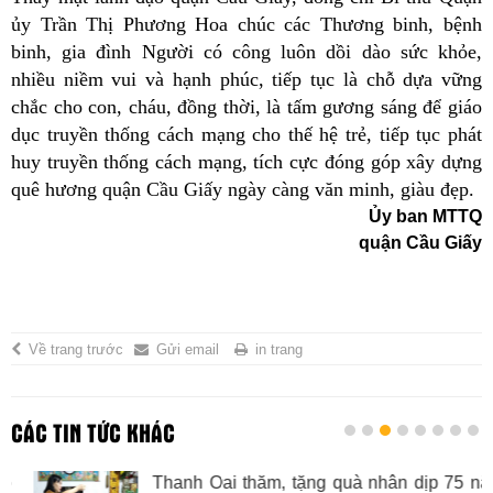
ủy
Trần Thị Phương Hoa
chúc các
T
hương binh, bệnh
binh, gia đình
N
gười có công luôn dồi dào sức khỏe,
nhiều niềm vui và hạnh phúc, tiếp tục là chỗ dựa vững
chắc cho con, cháu, đồng thời, là tấm gương sáng để giáo
dục truyền thống cách mạng cho thế hệ trẻ, tiếp tục phát
huy truyền thống cách mạng, tích cực đóng góp xây dựng
quê hương quận Cầu Giấy ngày càng văn minh, giàu đẹp.
Ủ
y ban MTTQ
quận Cầu Giấy
Về trang trước
Gửi email
in trang
CÁC TIN TỨC KHÁC
Thanh Oai thăm, tặng quà nhân dịp 75 năm