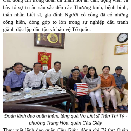
bày tỏ sự tri ân sâu sắc đến các Thương binh, bệnh binh,
thân nhân Liệt sĩ, gia đình
N
gười có công đã có những
cống hiến, đóng góp to lớn trong sự nghiệp đấu tranh
giành độc lập dân tộc và bảo vệ Tổ quốc.
Đoàn lãnh đạo quận thăm, tặng quà Vợ Liệt sĩ Trần Thị Tý
-
p
hường Trung Hòa, quận Cầu Giấy
Thay mặt lãnh đạo quận Cầu Giấy, đồng chí Bí thư Quận