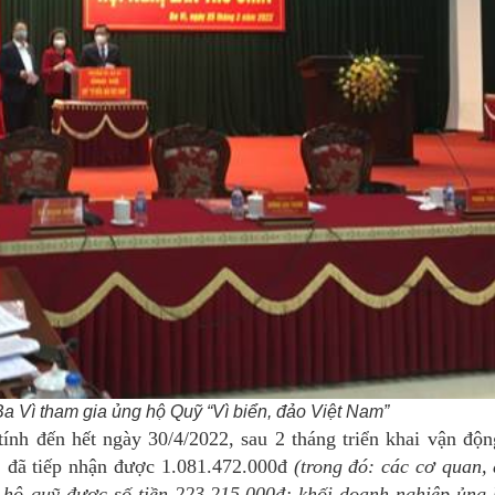
a Vì tham gia ủng hộ Quỹ “Vì biển, đảo Việt Nam”
tính đến hết ngày 30/4/2022, sau 2 tháng triển khai vận độn
 đã tiếp nhận được 1.081.472.000đ
(trong đó: các cơ quan, 
hộ quỹ được số tiền 223.215.000đ; khối doanh nghiệp ủng 