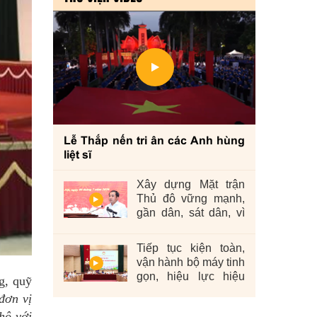
Lễ Thắp nến tri ân các Anh hùng
liệt sĩ
Xây dựng Mặt trận
Thủ đô vững mạnh,
gần dân, sát dân, vì
nhân dân
Tiếp tục kiện toàn,
vận hành bộ máy tinh
gọn, hiệu lực hiệu
g, quỹ
quả
đơn vị
hộ với