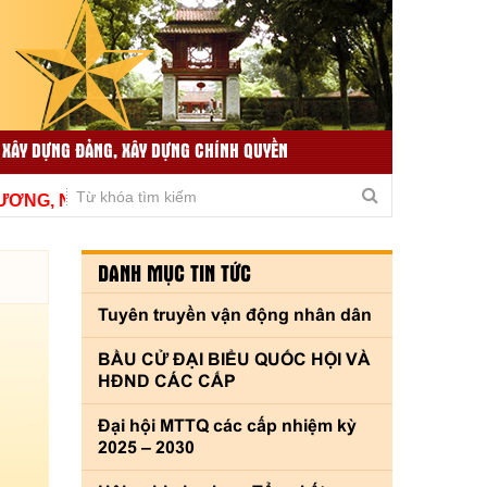
 XÂY DỰNG ĐẢNG, XÂY DỰNG CHÍNH QUYỀN
TIN TỨC LIÊN QUAN
THƯ VIỆN VIDEO
G, NÂNG CAO CHẤT LƯỢNG, THÍCH ỨNG KỊP THỜI VÌ TH
DANH MỤC TIN TỨC
Tuyên truyền vận động nhân dân
BẦU CỬ ĐẠI BIỂU QUỐC HỘI VÀ
HĐND CÁC CẤP
Đại hội MTTQ các cấp nhiệm kỳ
2025 – 2030