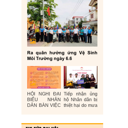
Ra quân hưởng ứng Vệ Sinh
Môi Trường ngày 6.6
HỘI NGHỊ ĐẠI
Tiếp nhận ủng
BIỂU NHÂN
hộ Nhân dân bị
DÂN BÀN VIỆC
thiệt hại do mưa
XÂY DỰNG
lũ gây ra năm
ĐỜI SỐNG
2025
VĂN HÓA Ở