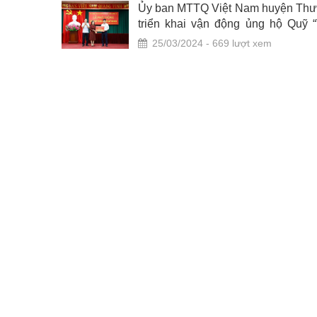
ng Mai tổ
Ủy ban MTTQ Việt Nam huyện Thư
“Vì biển,
triển khai vận động ủng hộ Quỹ “
đảo Việt Nam” năm 2024
25/03/2024 - 669 lượt xem