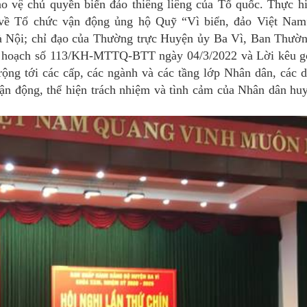
o vệ chủ quyền biển đảo thiêng liêng của Tổ quốc. Thực h
ề Tổ chức vận động ủng hộ Quỹ “Vì biển, đảo Việt Na
Nội; chỉ đạo của Thường trực Huyện ủy Ba Vì, Ban Thườn
hoạch số 113/KH-MTTQ-BTT ngày 04/3/2022 và Lời kêu g
rộng tới các cấp, các ngành và các tầng lớp Nhân dân, các d
vận động, thể hiện trách nhiệm và tình cảm của Nhân dân hu