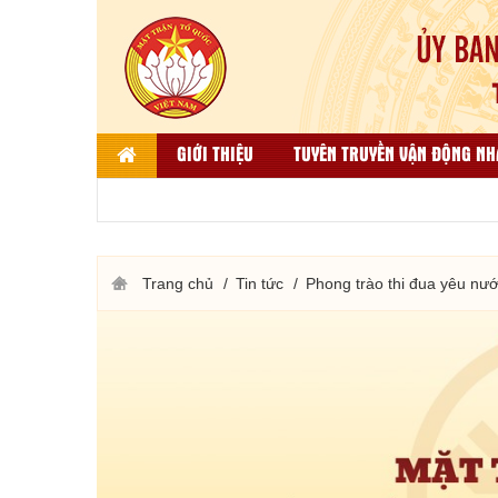
GIỚI THIỆU
TUYÊN TRUYỀN VẬN ĐỘNG NH
LIÊN HỆ
DÂN TỘC, TÔN GIÁO VÀ ĐỐI NGO
THƯ VIỆN ẢNH
KẾT QUẢ BÌNH CHỌN HÀNG VIỆT
Trang chủ
Tin tức
Phong trào thi đua yêu nư