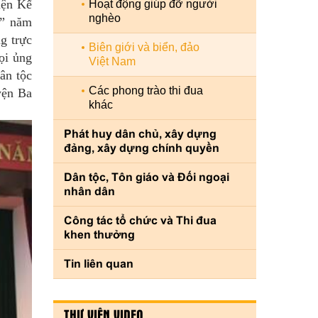
iện Kế
Hoạt động giúp đỡ người
nghèo
m” năm
g trực
Biên giới và biển, đảo
ọi ủng
Việt Nam
ân tộc
Các phong trào thi đua
yện Ba
khác
Phát huy dân chủ, xây dựng
đảng, xây dựng chính quyền
Dân tộc, Tôn giáo và Đối ngoại
nhân dân
Công tác tổ chức và Thi đua
khen thưởng
Tin liên quan
THƯ VIỆN VIDEO