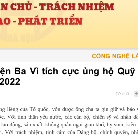
CÔNG NGHỆ LÀ PH
ện Ba Vì tích cực ủng hộ Quỹ 
 2022
Cỡ chữ
ng liêng của Tổ quốc, vốn được ông cha ta gìn giữ và bảo 
. Với tinh thần yêu nước, các cán bộ, chiến sỹ và nhân dâ
ao động, sản xuất, không quản ngại gian khổ, hy sinh, kiên t
c. Với trách nhiệm, tình cảm của Đảng bộ, chính quyền, nh