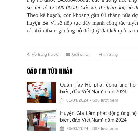
số tiền là 17.500.000đ; Các xã, thị trấn ủng hộ đ
Theo kế hoạch, còn khoảng gần 01 tháng nữa đ
huyện Ba Vì sẽ tiếp tục đẩy mạnh công tác tuyên
cá nhân tham gia ủng hộ để Quỹ đạt kết quả cao 
Về trang trước
Gửi email
in trang
CÁC TIN TỨC KHÁC
 đảo Việt
Quận Tây Hồ phát động ủng hộ 
/5/2024
biển, đảo Việt Nam” năm 2024
01/04/2024 - 686 lượt xem
ng hộ Quỹ
Huyện Gia Lâm phát động ủng hộ 
biển, đảo Việt Nam” năm 2024
26/03/2024 - 869 lượt xem