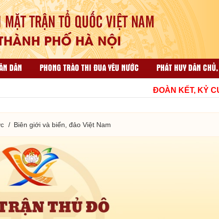
ÂN DÂN
PHONG TRÀO THI ĐUA YÊU NƯỚC
PHÁT HUY DÂN CHỦ,
ẠI NHÂN DÂN
CÔNG TÁC TỔ CHỨC VÀ THI ĐUA KHEN THƯỞNG
ĐOÀN KẾT, KỶ CƯƠN
HỘP THƯ GÓP Ý
TÀI LIỆU LIÊN QUAN
ớc
Biên giới và biển, đảo Việt Nam