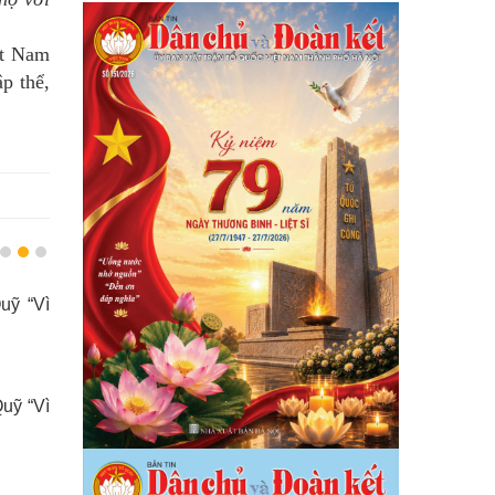
ệt Nam
p thể,
uỹ “Vì
Quận Hoàn Kiếm tiếp nhận đợt 2 ủ
Quỹ “Vì biển, đảo Việt Nam” được hơn
đồng
22/05/2023 - 918 lượt xem
uỹ “Vì
Cán bộ Mặt trận Thủ đô với biển, đả
hương
30/04/2023 - 1.081 lượt xem