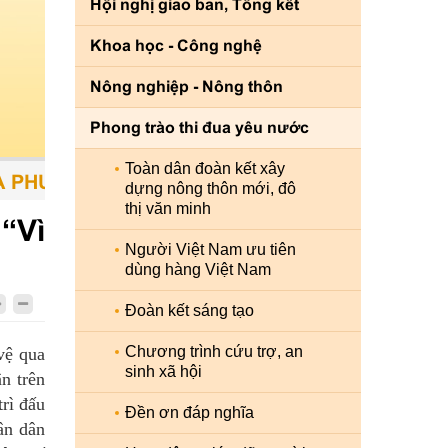
Hội nghị giao ban, Tổng kết
Khoa học - Công nghệ
Nông nghiệp - Nông thôn
Phong trào thi đua yêu nước
Toàn dân đoàn kết xây
ƯƠNG TIỆN - CON NGƯỜI LÀ TRUNG TÂM - S
dựng nông thôn mới, đô
thị văn minh
“Vì
Người Việt Nam ưu tiên
dùng hàng Việt Nam
Đoàn kết sáng tạo
Chương trình cứu trợ, an
vệ qua
sinh xã hội
n trên
rì đấu
Đền ơn đáp nghĩa
ân dân