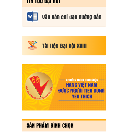
TIN TỨC ĐẠI HỘI
CƠ SỞ NĂM
2026
Văn bản chỉ đạo hướng dẫn
Tài liệu Đại hội XVIII
SẢN PHẨM BÌNH CHỌN