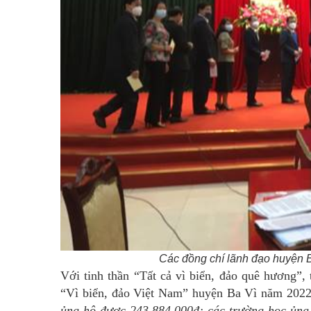
Các đồng chí lãnh đạo huyện B
Với tinh thần “Tất cả vì biển, đảo quê hương”, 
“Vì biển, đảo Việt Nam” huyện Ba Vì năm 2022
ủng hộ được 243.884.000đ; các trường học ủng 