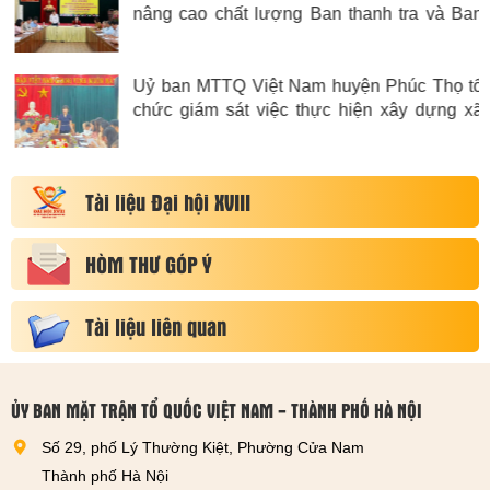
nâng cao chất lượng Ban thanh tra và Ban
Giám sát đầu tư của cộng đồng
Uỷ ban MTTQ Việt Nam huyện Phúc Thọ tổ
chức giám sát việc thực hiện xây dựng xã
nông mới nâng cao giai đoạn 2022-2025
Tài liệu Đại hội XVIII
HÒM THƯ GÓP Ý
Tài liệu liên quan
ỦY BAN MẶT TRẬN TỔ QUỐC VIỆT NAM - THÀNH PHỐ HÀ NỘI
Số 29, phố Lý Thường Kiệt, Phường Cửa Nam
Thành phố Hà Nội