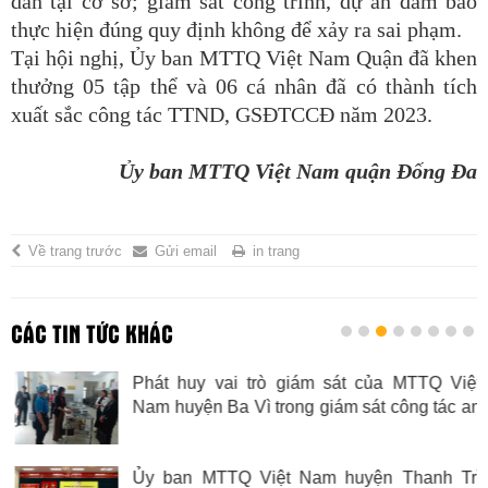
dân tại cơ sở; giám sát công trình, dự án đảm bảo
thực hiện đúng quy định không để xảy ra sai phạm.
Tại hội nghị, Ủy ban MTTQ Việt Nam Quận đã khen
thưởng 05 tập thể và 06 cá nhân đã có thành tích
xuất sắc công tác TTND, GSĐTCCĐ năm 2023.
Ủy ban MTTQ Việt Nam quận Đống Đa
Về trang trước
Gửi email
in trang
CÁC TIN TỨC KHÁC
Phát huy vai trò giám sát của MTTQ Việt
Nam huyện Ba Vì trong giám sát công tác an
toàn thực phẩm tại các trường Tiểu học,
Mầm non công lập trên địa bàn huyện năm
Ủy ban MTTQ Việt Nam huyện Thanh Trì
học 2024-2025