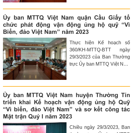
máu để xây dựng, gìn giữ,
phát triển và bảo vệ chủ
quyền đất nước cho hiện tại
Ủy ban MTTQ Việt Nam quận Cầu Giấy tổ
và tương lai. Tham gia xây
chức phát động vận động ủng hộ quỹ “Vì
dựng và bảo vệ chủ quyền
Biển, đảo Việt Nam” năm 2023
biển, đảo là quyền và nghĩa
Thực hiện Kế hoạch số
vụ thiêng liêng của mỗi
360/KH-MTTQ-BTT ngày
người dân Việt Nam. Trong
29/3/2023 của Ban Thường
những năm qua, với tinh
trực Ủy ban MTTQ Việt Nam
thần “Vì biển, đảo Việt Nam”,
thành phố Hà Nội về việc tổ
Đảng bộ, Chính quyền và
chức vận động ủng hộ quỹ
Nhân dân quận Đống Đa
“Vì Biển, đảo Việt Nam” năm
luôn có những hoạt động
2023; Chương trình phối
thiết thực, ý nghĩa để cổ vũ,
Ủy ban MTTQ Việt Nam huyện Thường Tín
hợp thống nhất hành động
động viên cán bộ, chiến sỹ
triển khai Kế hoạch vận động ủng hộ Quỹ
của Ủy ban MTTQ Việt Nam
và các tầng lớp Nhân dân
“Vì biển, đảo Việt Nam” và sơ kết công tác
quận Cầu Giấy năm 2023.
trên các vùng biển, đảo, góp
Mặt trận Quý I năm 2023
Chiều ngày 06/4/2023 tại
phần xây dựng và bảo vệ
Chiều ngày 29/3/2023, Ban
Hội trường Quận ủy, Ban
chủ quyền thiêng liêng của