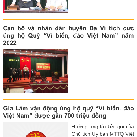
Phó Chủ tịch Ủy ban MTTQ
Việt Nam thành phố Hà Nội
làm Trưởng đoàn có buổi
làm việc với Ủy ban MTTQ
Cán bộ và nhân dân huyện Ba Vì tích cực
Việt Nam huyện Phúc Thọ
ủng hộ Quỹ “Vì biển, đảo Việt Nam” năm
về công tác vận động, quản
2022
lý và sử dụng Quỹ Vì biển
đảo Việt Nam và các Quỹ an
sinh xã hội do Ủy ban MTTQ
Việt Nam thành phố Hà Nội
triển khai từ năm 2020 đến
nay.
Gia Lâm vận động ủng hộ quỹ “Vì biển, đảo
Việt Nam” được gần 700 triệu đồng
Hưởng ứng lời kêu gọi của
Chủ tịch Ủy ban MTTQ Việt