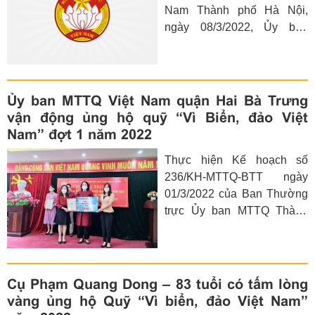
Nam Thành phố Hà Nội,
ngày 08/3/2022, Ủy ban
nhân dân – Uỷ ban MTTQ
Việt Nam huyện Gia Lâm đã
triển khai Công văn phát
động ủng hộ quỹ “Vì biển,
Ủy ban MTTQ Việt Nam quận Hai Bà Trưng
đảo Việt Nam” năm 2022.
vận động ủng hộ quỹ “Vì Biển, đảo Việt
Nam” đợt 1 năm 2022
Thực hiện Kế hoạch số
236/KH-MTTQ-BTT ngày
01/3/2022 của Ban Thường
trực Ủy ban MTTQ Thành
phố về việc tổ chức vận
động ủng hộ Quỹ “Vì biển,
đảo Việt Nam” năm 2022.
Cụ Phạm Quang Dong – 83 tuổi có tấm lòng
vàng ủng hộ Quỹ “Vì biển, đảo Việt Nam”