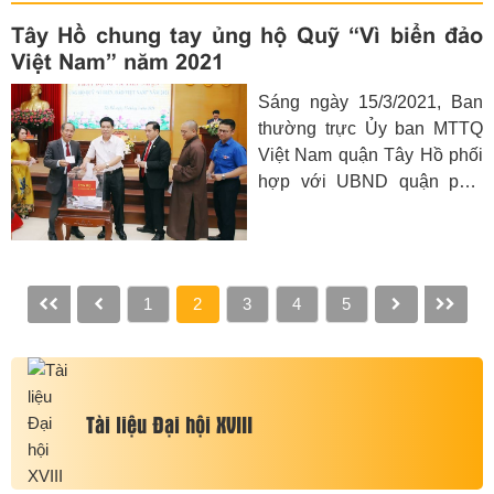
ủy, Chủ tịch Ủy ban MTTQ
Tây Hồ chung tay ủng hộ Quỹ “Vì biển đảo
Việt Nam TP Hà Nội chủ trì
Việt Nam” năm 2021
hội nghị.
Sáng ngày 15/3/2021, Ban
thường trực Ủy ban MTTQ
Việt Nam quận Tây Hồ phối
hợp với UBND quận phát
động và tiếp nhận ủng hộ
Quỹ “Vì biển, đảo Việt Nam”
trên địa bàn quận Tây Hồ
năm 2021.
1
2
3
4
5
Tài liệu Đại hội XVIII