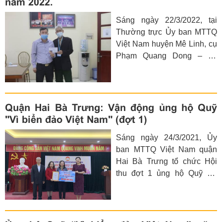
năm 2022.
Sáng ngày 22/3/2022, tại
Thường trực Ủy ban MTTQ
Việt Nam huyện Mê Linh, cụ
Phạm Quang Dong – 83
tuổi, thường trú thôn Tiên
Đài, xã Vạn Yên, huyện Mê
Linh trao cho đồng chí Lê
Đình Khoát - Phó Chủ tịch
Quận Hai Bà Trưng: Vận động ủng hộ Quỹ
Ủy ban MTTQ Việt Nam
"Vì biển đảo Việt Nam" (đợt 1)
huyện để ủng hộ Quỹ “Vì
Sáng ngày 24/3/2021, Ủy
biển, đảo Việt Nam” năm
ban MTTQ Việt Nam quận
2022
Hai Bà Trưng tổ chức Hội
thu đợt 1 ủng hộ Quỹ “Vì
biển, đảo Việt Nam” năm
2021. Tại đây, Chủ tịch Ủy
ban MTTQ Việt Nam quận
Hai Bà Trưng Trần Lưu Hoa