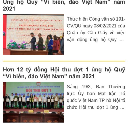
Ủng hộ Quỹ “Vì biển, đảo Việt Nam” năm
và các Phó Chủ tịch Ủy ban
2021
MTTQ Việt Nam quận đã
Thực hiện Công văn số 191-
thay mặt Ban Thường trực
CV/QU ngày 08/02/2021 của
Ủy ban MTTQ Việt Nam
Quận ủy Cầu Giấy về việc
Quận tiếp nhận số tiền ủng
vận động ủng hộ Quỹ “Vì
hộ Quỹ từ đại diện cơ quan,
biển, đảo Việt Nam” năm
đơn vị thuộc các khối phòng
2021 trên địa bàn quận. Kế
ngành, trường học,
hoạch số 42/KH-MTTQ-BTT
phường... thuộc quận.
ngày 09/02/2021 của ban
Hơn 12 tỷ đồng Hội thu đợt 1 ủng hộ Quỹ
Thường trực Ủy ban MTTQ
“Vì biển, đảo Việt Nam” năm 2021
Việt Nam Quận tổ chức vận
Sáng 19/3, Ban Thường
động ủng hộ Quỹ “Vì biển,
trực Ủy ban Mặt trận Tổ
đảo Việt Nam” năm 2021.
quốc Việt Nam TP hà Nội tổ
chức Hội thu đợt 1 ủng hộ
Quỹ “Vì biển đảo Việt Nam”
năm 2021. Đồng chí Nguyễn
Lan Hương, UVBTV Thành