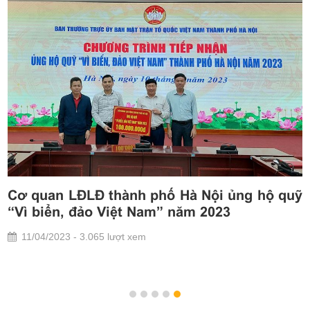
 ủng hộ quỹ
Cán bộ Mặt trận Thủ đô với biển
3
hương
30/04/2023 - 1.081 lượt xem