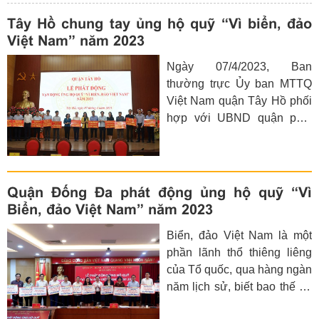
Tây Hồ chung tay ủng hộ quỹ “Vì biển, đảo
Việt Nam” năm 2023
Ngày 07/4/2023, Ban
thường trực Ủy ban MTTQ
Việt Nam quận Tây Hồ phối
hợp với UBND quận phát
động và tiếp nhận ủng hộ
Quỹ “Vì biển, đảo Việt Nam”
trên địa bàn quận Tây Hồ
năm 2023.
Quận Đống Đa phát động ủng hộ quỹ “Vì
Biển, đảo Việt Nam” năm 2023
Biển, đảo Việt Nam là một
phần lãnh thổ thiêng liêng
của Tổ quốc, qua hàng ngàn
năm lịch sử, biết bao thế hệ
cha ông ta đã đổ xương