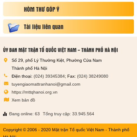
HÒM THƯ GÓP Ý
Tài liệu liên quan
ỦY BAN MẶT TRẬN TỔ QUỐC VIỆT NAM - THÀNH PHỐ HÀ NỘI
Số 29, phố Lý Thường Kiệt, Phường Cửa Nam
Thành phố Hà Nội
Điện thoại:
(024) 39345384
; Fax:
(024) 38249080
tuyengiaomattranhanoi@gmail.com
https://mttqhanoi.org.vn
Xem bản đồ
Đang online: 63
Tổng truy cập: 33.945.564
Copyright © 2006 - 2020 Mặt trận Tổ quốc Việt Nam - Thành phố