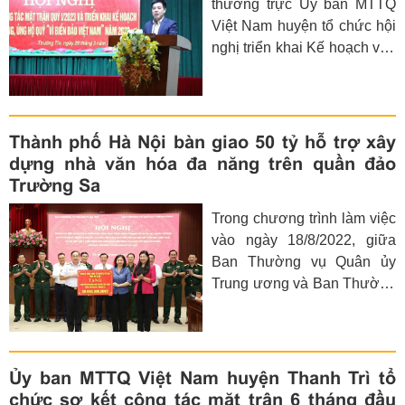
thường trực Ủy ban MTTQ
Thường trực Ủy ban MTTQ
Tổ quốc.
Việt Nam huyện tổ chức hội
Việt Nam quận Cầu Giấy đã
nghị triển khai Kế hoạch vận
tổ chức Hội nghị phát động
động ủng hộ Quỹ “Vì biển,
vận động ủng hộ quỹ “Vì
đảo Việt Nam” và sơ kết
Biển, đảo Việt Nam” năm
công tác Mặt trận Quý I năm
2023.
2023. Tham dự hội nghị có
Thành phố Hà Nội bàn giao 50 tỷ hỗ trợ xây
Ông Lê Tuấn Dũng - Ủy viên
dựng nhà văn hóa đa năng trên quần đảo
Ban Thường vụ Huyện ủy,
Trường Sa
Chủ tịch Ủy ban MTTQ Việt
Trong chương trình làm việc
Nam huyện; các ông bà lãnh
vào ngày 18/8/2022, giữa
đạo các tổ chức chính trị - xã
Ban Thường vụ Quân ủy
hội, Ủy viên Ủy ban MTTQ
Trung ương và Ban Thường
Việt Nam huyện, Chủ tịch
vụ Thành ủy Hà Nội, đồng
Ủy ban MTTQ Việt Nam các
chí Nguyễn Thị Tuyến - Ủy
xã, thị trấn.
viên TW Đảng, Phó Bí thư
Thường trực Thành ủy,
Ủy ban MTTQ Việt Nam huyện Thanh Trì tổ
đồng chí Nguyễn Lan
chức sơ kết công tác mặt trận 6 tháng đầu