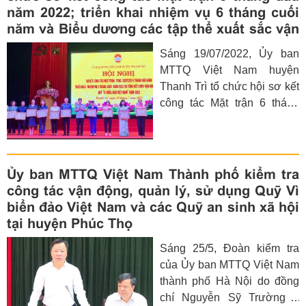
Hương - Ủy viên Ban
năm 2022; triển khai nhiệm vụ 6 tháng cuối
Thường vụ Thành ủy, Chủ
năm và Biểu dương các tập thể xuất sắc vận
tịch Ủy ban MTTQ Việt Nam
động Quỹ “Vì Biển, đảo Việt Nam” năm 2022
Sáng 19/07/2022, Ủy ban
thành phố Hà Nội đã thay
MTTQ Việt Nam huyện
mặt Đảng bộ chính quyền và
Thanh Trì tổ chức hội sơ kết
Nhân dân Thủ đô bàn giao
công tác Mặt trận 6 tháng
kinh phí hỗ trợ xây dựng nhà
đầu năm và triển khai nhiệm
văn hóa đa năng trên quần
vụ 6 tháng cuối năm 2022.
đảo Trường Sa
Biểu dương 25 tập thể có
thành tích xuất sắc hưởng
Ủy ban MTTQ Việt Nam Thành phố kiểm tra
ứng vận động ủng hộ Quỹ
công tác vận động, quản lý, sử dụng Quỹ Vì
“Vì Biển, đảo Việt Nam” năm
biển đảo Việt Nam và các Quỹ an sinh xã hội
2022.
tại huyện Phúc Thọ
Sáng 25/5, Đoàn kiểm tra
của Ủy ban MTTQ Việt Nam
thành phố Hà Nội do đồng
chí Nguyễn Sỹ Trường –