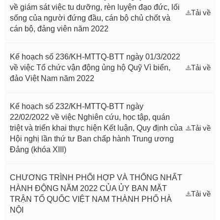
về giám sát việc tu dưỡng, rèn luyện đạo đức, lối
Tải về
sống của người đứng đầu, cán bộ chủ chốt và
cán bộ, đảng viên năm 2022
Kế hoạch số 236/KH-MTTQ-BTT ngày 01/3/2022
về việc Tổ chức vận động ủng hộ Quỹ Vì biển,
Tải về
đảo Việt Nam năm 2022
Kế hoạch số 232/KH-MTTQ-BTT ngày
22/02/2022 về việc Nghiên cứu, học tập, quán
triệt và triển khai thực hiện Kết luận, Quy định của
Tải về
Hội nghị lần thứ tư Ban chấp hành Trung ương
Đảng (khóa XIII)
CHƯƠNG TRÌNH PHỐI HỢP VÀ THỐNG NHẤT
HÀNH ĐỘNG NĂM 2022 CỦA ỦY BAN MẶT
Tải về
TRẬN TỔ QUỐC VIỆT NAM THÀNH PHỐ HÀ
NỘI