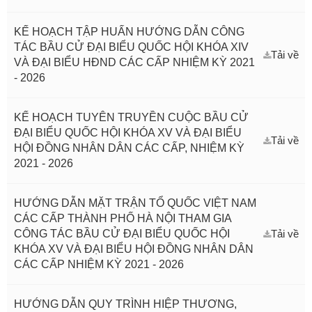
KẾ HOẠCH TẬP HUẤN HƯỚNG DẪN CÔNG
TÁC BẦU CỬ ĐẠI BIỂU QUỐC HỘI KHÓA XIV
Tải về
VÀ ĐẠI BIỂU HĐND CÁC CẤP NHIỆM KỲ 2021
- 2026
KẾ HOẠCH TUYÊN TRUYỀN CUỘC BẦU CỬ
ĐẠI BIỂU QUỐC HỘI KHÓA XV VÀ ĐẠI BIỂU
Tải về
HỘI ĐỒNG NHÂN DÂN CÁC CẤP, NHIỆM KỲ
2021 - 2026
HƯỚNG DẪN MẶT TRẬN TỔ QUỐC VIỆT NAM
CÁC CẤP THÀNH PHỐ HÀ NỘI THAM GIA
CÔNG TÁC BẦU CỬ ĐẠI BIỂU QUỐC HỘI
Tải về
KHÓA XV VÀ ĐẠI BIỂU HỘI ĐỒNG NHÂN DÂN
CÁC CẤP NHIỆM KỲ 2021 - 2026
HƯỚNG DẪN QUY TRÌNH HIỆP THƯƠNG,