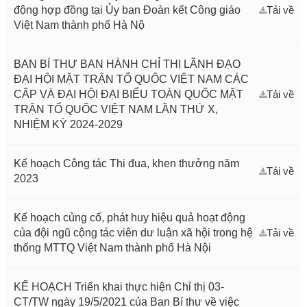
động hợp đồng tại Ủy ban Đoàn kết Công giáo
Tải về
Việt Nam thành phố Hà Nộ
BAN BÍ THƯ BAN HÀNH CHỈ THỊ LÃNH ĐẠO
ĐẠI HỘI MẶT TRẬN TỔ QUỐC VIỆT NAM CÁC
CẤP VÀ ĐẠI HỘI ĐẠI BIỂU TOÀN QUỐC MẶT
Tải về
TRẬN TỔ QUỐC VIỆT NAM LẦN THỨ X,
NHIỆM KỲ 2024-2029
Kế hoạch Công tác Thi đua, khen thưởng năm
Tải về
2023
Kế hoạch củng cố, phát huy hiệu quả hoạt động
của đội ngũ cộng tác viên dư luận xã hội trong hệ
Tải về
thống MTTQ Việt Nam thành phố Hà Nội
KẾ HOẠCH Triển khai thực hiện Chỉ thị 03-
CT/TW ngày 19/5/2021 của Ban Bí thư về việc