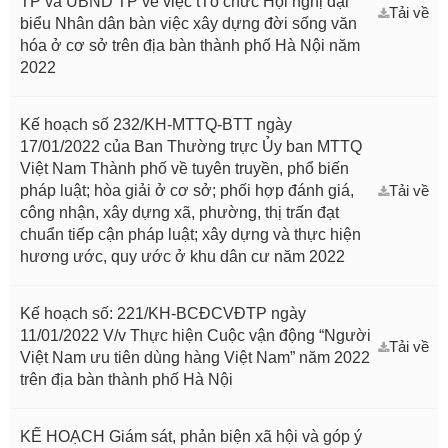
TP và UBND TP về việc tTổ chức Hội nghị đại
Tải về
biểu Nhân dân bàn việc xây dựng đời sống văn
hóa ở cơ sở trên địa bàn thành phố Hà Nội năm
2022
Kế hoạch số 232/KH-MTTQ-BTT ngày
17/01/2022 của Ban Thường trực Ủy ban MTTQ
Việt Nam Thành phố về tuyên truyền, phổ biến
pháp luật; hòa giải ở cơ sở; phối hợp đánh giá,
Tải về
công nhận, xây dựng xã, phường, thị trấn đạt
chuẩn tiếp cận pháp luật; xây dựng và thực hiện
hương ước, quy ước ở khu dân cư năm 2022
Kế hoạch số: 221/KH-BCĐCVĐTP ngày
11/01/2022 V/v Thực hiện Cuộc vận động “Người
Tải về
Việt Nam ưu tiên dùng hàng Việt Nam” năm 2022
trên địa bàn thành phố Hà Nội
KẾ HOẠCH Giám sát, phản biện xã hội và góp ý