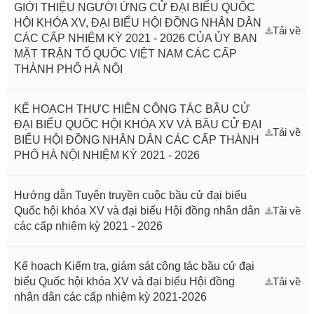
GIỚI THIỆU NGƯỜI ỨNG CỬ ĐẠI BIỂU QUỐC
HỘI KHÓA XV, ĐẠI BIỂU HỘI ĐỒNG NHÂN DÂN
Tải về
CÁC CẤP NHIỆM KỲ 2021 - 2026 CỦA ỦY BAN
MẶT TRẬN TỔ QUỐC VIỆT NAM CÁC CẤP
THÀNH PHỐ HÀ NỘI
KẾ HOẠCH THỰC HIỆN CÔNG TÁC BẦU CỬ
ĐẠI BIỂU QUỐC HỘI KHÓA XV VÀ BẦU CỬ ĐẠI
Tải về
BIỂU HỘI ĐỒNG NHÂN DÂN CÁC CẤP THÀNH
PHỐ HÀ NỘI NHIỆM KỲ 2021 - 2026
Hướng dẫn Tuyên truyền cuộc bầu cử đại biểu
Quốc hội khóa XV và đại biểu Hội đồng nhân dân
Tải về
các cấp nhiệm kỳ 2021 - 2026
Kế hoạch Kiểm tra, giám sát công tác bầu cử đại
biểu Quốc hội khóa XV và đại biểu Hội đồng
Tải về
nhân dân các cấp nhiệm kỳ 2021-2026