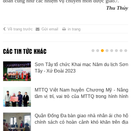
đoàn cũng như các nhiệm vụ chuyên môn được giao./.
Thu Thủy
Về trang trước
Gửi email
in trang
CÁC TIN TỨC KHÁC
Sơn Tây tổ chức Khai mạc Năm du lịch Sơn
Tây - Xứ Đoài 2023
MTTQ Việt Nam huyện Chương Mỹ - Nâng
tầm vị trí, vai trò của MTTQ trong hình hình
mới
Quận Đống Đa bàn giao nhà nhân ái cho hộ
chính sách có hoàn cảnh khó khăn trên địa
bàn phường Khâm Thiên