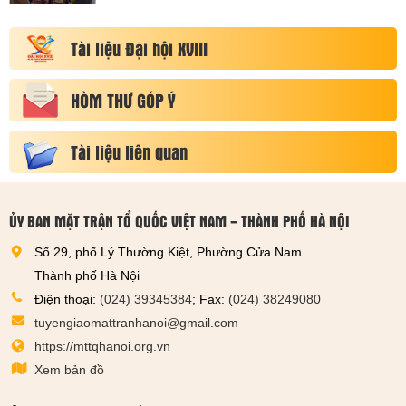
Tài liệu Đại hội XVIII
HÒM THƯ GÓP Ý
Tài liệu liên quan
ỦY BAN MẶT TRẬN TỔ QUỐC VIỆT NAM - THÀNH PHỐ HÀ NỘI
Số 29, phố Lý Thường Kiệt, Phường Cửa Nam
Thành phố Hà Nội
Điện thoại:
(024) 39345384
; Fax:
(024) 38249080
tuyengiaomattranhanoi@gmail.com
https://mttqhanoi.org.vn
Xem bản đồ