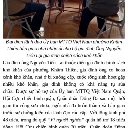
Đại diện lãnh đạo Ủy ban MTTQ Việt Nam phường Khâm
Thiên
bàn giao nhà nhân ái cho hộ gia đình Ông Nguyễn
Tiến Lại gia đình chính sách khó khăn
Gia đình ông Nguyễn Tiến Lại thuộc diện gia đình chính sách
khó khăn của phường Khâm Thiên, gia đình ông có hoàn
cảnh khó khăn, nhà ở bị xuống cấp, cuộc sống sinh hoạt gặp
nhiều khó khăn, gia đình không có khả năng tự sửa
chữa.
Được sự hỗ trợ của Ủy ban MTTQ Việt Nam Quận,
Hội Cựu chiến binh
q
uận,
Q
uận đoàn Đống Đa sau một thời
gian thi công sữa chữa, ngôi nhà đã hoàn thành và bàn giao
trước sự chứng kiến của lãnh đạo các cấp. Với tổng kinh phí
48 triệu, trong đó quỹ
“Vì người nghèo”
q
uận hỗ trợ 18 triệu
đồng, Hội Cựu chiến binh
q
uận 20 triệu, Quận đoàn Đống