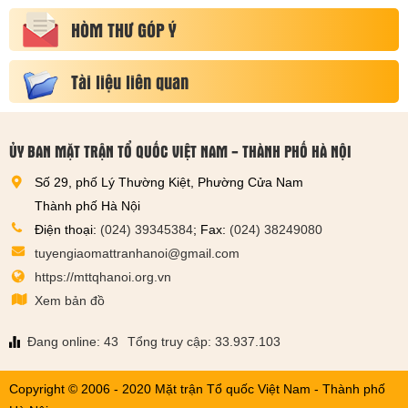
HÒM THƯ GÓP Ý
Tài liệu liên quan
ỦY BAN MẶT TRẬN TỔ QUỐC VIỆT NAM - THÀNH PHỐ HÀ NỘI
Số 29, phố Lý Thường Kiệt, Phường Cửa Nam
Thành phố Hà Nội
Điện thoại:
(024) 39345384
; Fax:
(024) 38249080
tuyengiaomattranhanoi@gmail.com
https://mttqhanoi.org.vn
Xem bản đồ
Đang online: 43
Tổng truy cập: 33.937.103
Copyright © 2006 - 2020 Mặt trận Tổ quốc Việt Nam - Thành phố