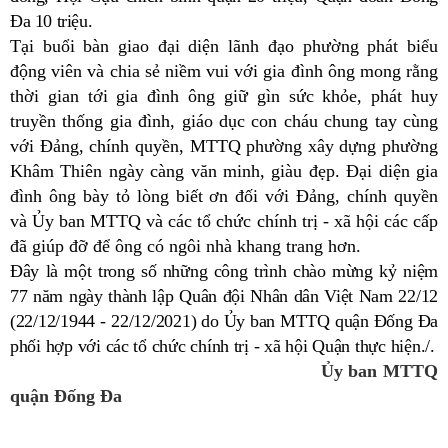
Đa 10 triệu.
Tại buổi bàn giao đại diện lãnh đạo phường phát biểu
động viên và chia sẻ niềm vui với gia đình ông mong rằng
thời gian tới gia đình ông giữ gìn sức khỏe, phát huy
truyền thống gia đình, giáo dục con cháu chung tay cùng
với Đảng, chính quyền, MTTQ phường xây dựng phường
Khâm Thiên ngày càng văn minh, giàu đẹp. Đại diện gia
đình ông bày tỏ lòng biết ơn đối với Đảng, chính quyền
và Ủy ban MTTQ và các tổ chức chính trị - xã hội các cấp
đã giúp đỡ để ông có ngôi nhà khang trang hơn.
Đây là một trong số những công trình
chào mừng kỷ niệm
77
năm
ngày thành lập
Quân đội N
h
ân dân Việt Nam 22/12
(22/12
/
1944
-
22
/
12
/2021
)
do Ủy ban MTTQ
quận Đống Đa
phối hợp với các tổ chức chính trị - xã hội Quận thực hiện./.
Ủy ban MTTQ
quận Đống Đa