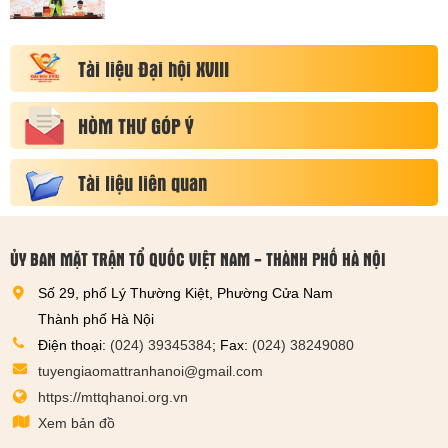
Tài liệu Đại hội XVIII
HÒM THƯ GÓP Ý
Tài liệu liên quan
ỦY BAN MẶT TRẬN TỔ QUỐC VIỆT NAM - THÀNH PHỐ HÀ NỘI
Số 29, phố Lý Thường Kiệt, Phường Cửa Nam
Thành phố Hà Nội
Điện thoại:
(024) 39345384
; Fax:
(024) 38249080
tuyengiaomattranhanoi@gmail.com
https://mttqhanoi.org.vn
Xem bản đồ