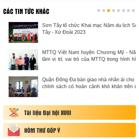
CÁC TIN TỨC KHÁC
Sơn Tây tổ chức Khai mạc Năm du lịch Sơn
Tây - Xứ Đoài 2023
MTTQ Việt Nam huyện Chương Mỹ - Nâng
tầm vị trí, vai trò của MTTQ trong hình hình
mới
Quận Đống Đa bàn giao nhà nhân ái cho hộ
chính sách có hoàn cảnh khó khăn trên địa
bàn phường Khâm Thiên
Tài liệu Đại hội XVIII
HÒM THƯ GÓP Ý