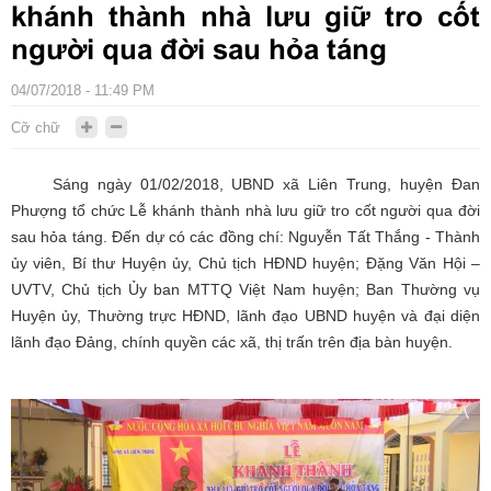
khánh thành nhà lưu giữ tro cốt
người qua đời sau hỏa táng
04/07/2018 - 11:49 PM
Cỡ chữ
Sáng ngày 01/02/2018, UBND xã Liên Trung, huyện Đan
Phượng tổ chức Lễ khánh thành nhà lưu giữ tro cốt người qua đời
sau hỏa táng. Đến dự có các đồng chí: Nguyễn Tất Thắng - Thành
ủy viên, Bí thư Huyện ủy, Chủ tịch HĐND huyện; Đặng Văn Hội –
UVTV, Chủ tịch Ủy ban MTTQ Việt Nam huyện; Ban Thường vụ
Huyện ủy, Thường trực HĐND, lãnh đạo UBND huyện và đại diện
lãnh đạo Đảng, chính quyền các xã, thị trấn trên địa bàn huyện.